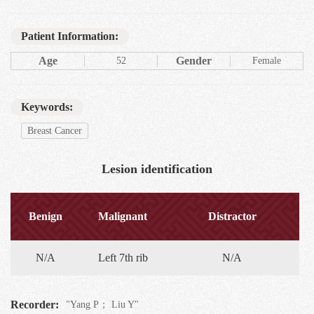
Patient Information:
Age
Gender
52
Female
Keywords:
Breast Cancer
Lesion identification
Benign
Malignant
Distractor
N/A
Left 7th rib
N/A
Recorder:
"Yang P； Liu Y"