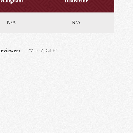
Malignant
Distractor
N/A
N/A
eviewer:
"Zhao Z; Cai H"