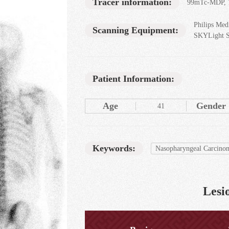
Tracer information:
99mTc-MDP, 
Philips Med
Scanning Equipment:
SKYLight 
Patient Information:
Age
Gender
41
Keywords:
Nasopharyngeal Carcino
Lesio