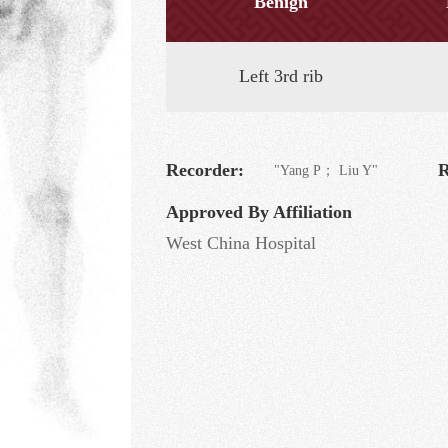
Benign
Left 3rd rib
Recorder:
R
"Yang P； Liu Y"
Approved By Affiliation
West China Hospital