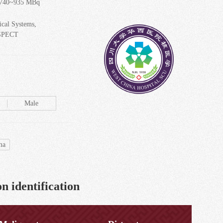
740~935 MBq
ical Systems,
SPECT
Male
ma
n identification