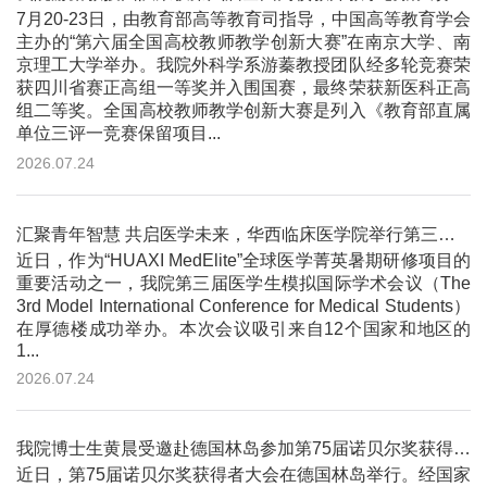
7月20-23日，由教育部高等教育司指导，中国高等教育学会
主办的“第六届全国高校教师教学创新大赛”在南京大学、南
京理工大学举办。我院外科学系游蓁教授团队经多轮竞赛荣
获四川省赛正高组一等奖并入围国赛，最终荣获新医科正高
组二等奖。全国高校教师教学创新大赛是列入《教育部直属
单位三评一竞赛保留项目...
2026.07.24
汇聚青年智慧 共启医学未来，华西临床医学院举行第三届医学生模拟国际学术会议
近日，作为“HUAXI MedElite”全球医学菁英暑期研修项目的
重要活动之一，我院第三届医学生模拟国际学术会议（The
3rd Model International Conference for Medical Students）
在厚德楼成功举办。本次会议吸引来自12个国家和地区的
1...
2026.07.24
我院博士生黄晨受邀赴德国林岛参加第75届诺贝尔奖获得者大会
近日，第75届诺贝尔奖获得者大会在德国林岛举行。经国家