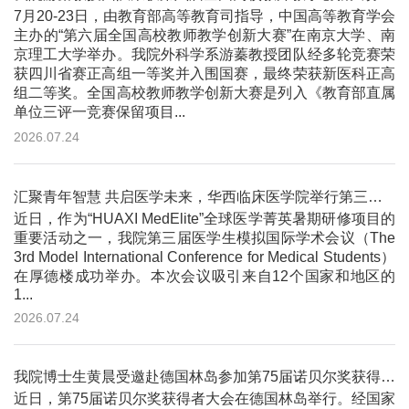
7月20-23日，由教育部高等教育司指导，中国高等教育学会
主办的“第六届全国高校教师教学创新大赛”在南京大学、南
京理工大学举办。我院外科学系游蓁教授团队经多轮竞赛荣
获四川省赛正高组一等奖并入围国赛，最终荣获新医科正高
组二等奖。全国高校教师教学创新大赛是列入《教育部直属
单位三评一竞赛保留项目...
2026.07.24
汇聚青年智慧 共启医学未来，华西临床医学院举行第三届医学生模拟国际学术会议
近日，作为“HUAXI MedElite”全球医学菁英暑期研修项目的
重要活动之一，我院第三届医学生模拟国际学术会议（The
3rd Model International Conference for Medical Students）
在厚德楼成功举办。本次会议吸引来自12个国家和地区的
1...
2026.07.24
我院博士生黄晨受邀赴德国林岛参加第75届诺贝尔奖获得者大会
近日，第75届诺贝尔奖获得者大会在德国林岛举行。经国家