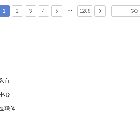

1
2
3
4
5
1288

GO
教育
中心
医联体