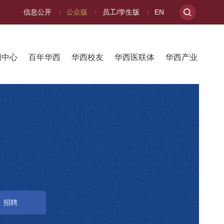
信息公开
公众版
员工/学生版
EN
闻中心
百年华西
华西校友
华西医联体
华西产业
招聘