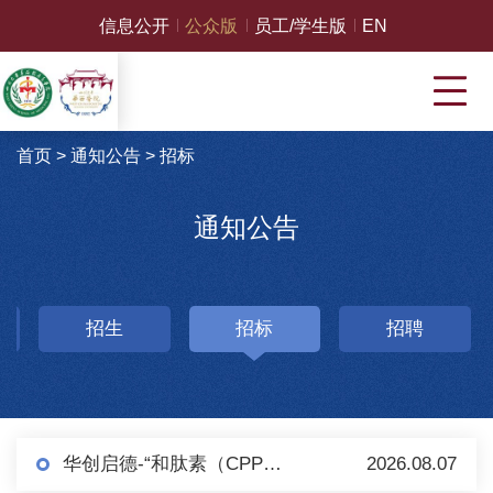
信息公开
公众版
员工/学生版
EN
首页
>
通知公告
>
招标
通知公告
招生
招标
招聘
华创启德-“和肽素（CPP）检测（化学发光法）试剂盒及配套设备”项目 采购公告（第二轮）
2026.08.07