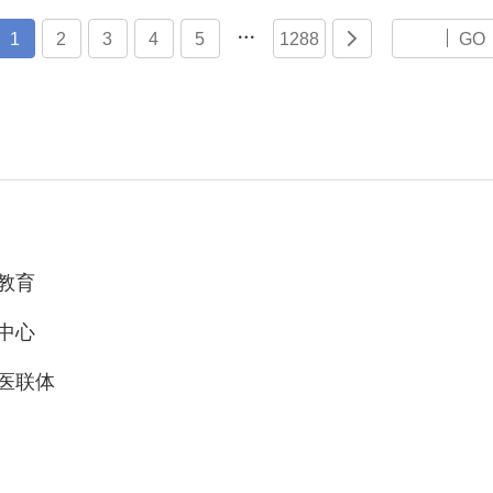

1
2
3
4
5
1288

GO
教育
中心
医联体