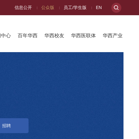
信息公开
公众版
员工/学生版
EN
闻中心
百年华西
华西校友
华西医联体
华西产业
招聘