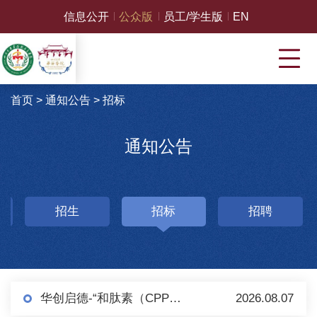
信息公开
公众版
员工/学生版
EN
首页
>
通知公告
>
招标
通知公告
招生
招标
招聘
华创启德-“和肽素（CPP）检测（化学发光法）试剂盒及配套设备”项目 采购公告（第二轮）
2026.08.07