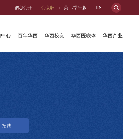
信息公开
公众版
员工/学生版
EN
闻中心
百年华西
华西校友
华西医联体
华西产业
招聘