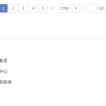

1
2
3
4
5
1288

GO
教育
中心
医联体