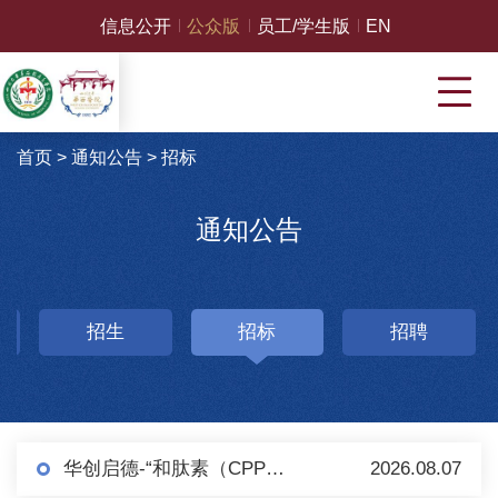
信息公开
公众版
员工/学生版
EN
首页
>
通知公告
>
招标
通知公告
招生
招标
招聘
华创启德-“和肽素（CPP）检测（化学发光法）试剂盒及配套设备”项目 采购公告（第二轮）
2026.08.07