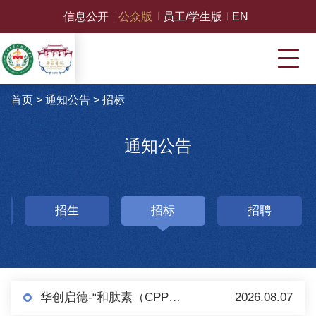
信息公开
公众版
员工/学生版
EN
首页
>
通知公告
>
招标
通知公告
招生
招标
招聘
华创启德-“和肽素（CPP）检测（化学发光法）试剂盒及配套设备”项目 采购公告（第二轮）
2026.08.07