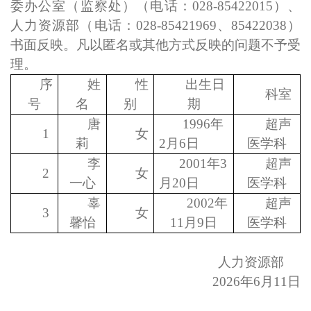
委办公室（监察处）（电话：
028-85422015）、
人力资源部（电话：028-85421969、85422038）
书面反映。凡以匿名或其他方式反映的问题不予受
理。
序
姓
性
出生日
科室
号
名
别
期
唐
1
996年
超声
1
女
莉
2月6日
医学科
李
2001年3
超声
2
女
一心
月20日
医学科
辜
2002年
超声
3
女
馨怡
11月9日
医学科
人力资源部
202
6
年
6
月
11
日