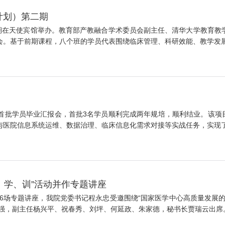
计划）第二期
第二期在天使宾馆举办。教育部产教融合学术委员会副主任、清华大学教育
会。基于前期课程，八个班的学员代表围绕临床管理、科研效能、教学发展、
首批学员毕业汇报会，首批3名学员顺利完成两年规培，顺利结业。该项目
与医院信息系统运维、数据治理、临床信息化需求对接等实战任务，实现了从
、学、训”活动并作专题讲座
第26场专题讲座，我院党委书记程永忠受邀围绕“国家医学中心高质量发展
，副主任杨兴平、祝春秀、刘坪、何延政、朱家德，秘书长贾瑞云出席。何