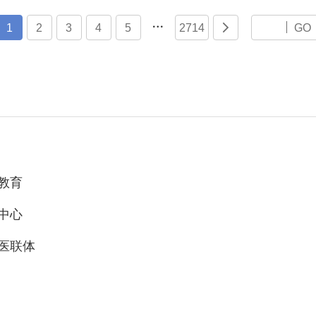

1
2
3
4
5
2714

GO
教育
中心
医联体