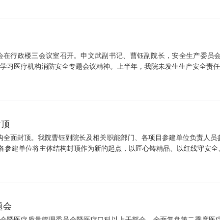
中工作会在行政楼三会议室召开。申文武副书记、曹钰副院长，安全生产委
学习医疗机构消防安全专题会议精神。上半年，我院未发生生产安全责任事
封顶
结构全面封顶。我院曹钰副院长及相关职能部门、各项目参建单位负责人员
参建单位将主体结构封顶作为新的起点，以匠心铸精品、以红线守安全、以
题会
理专题会暨医疗质量管理委员会暨医疗口科以上干部会，全面复盘第二季度